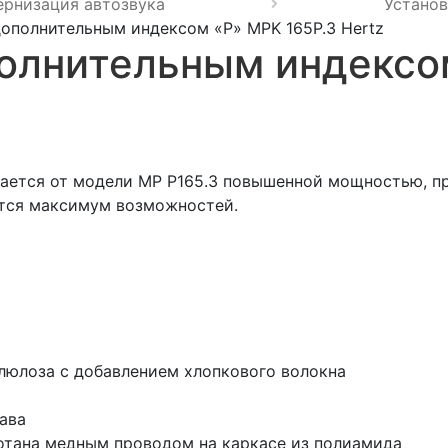
ернизация автозвука
Установ
ополнительным индексом «P» MPK 165P.3 Hertz
олнительным индексо
ается от модели MP P165.3 повышенной мощностью, п
ется максимум возможностей.
люлоза с добавлением хлопкового волокна
ава
мотана медным проводом на каркасе из полиамида