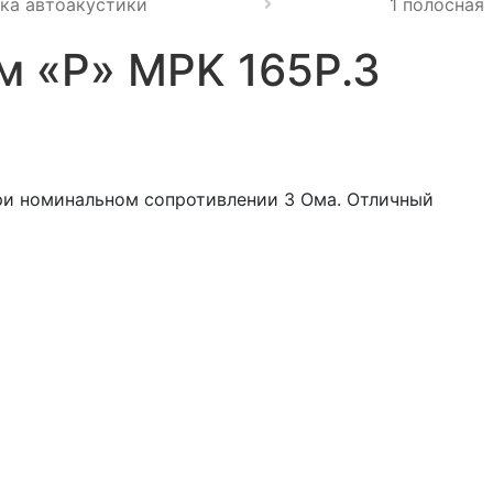
ка автоакустики
1 полосная
м «P» MPK 165P.3
ри номинальном сопротивлении 3 Ома. Отличный