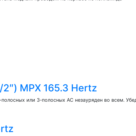
2″) MPX 165.3 Hertz
2-полосных или 3-полосных АС незауряден во всем. Убе
rtz