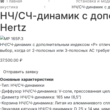
Главная
Установка и мод
акустика
НЧ/СЧ-динамик с д
НЧ/СЧ-динамик с доп
Hertz
НЧ/СЧ-динамик с дополнительным индексом «P» отлич
выбор, когда от 2-полосных или 3-полосных АС требу
37.500.00
₽
Отправить заявку
Основные характеристики
-Тип: НЧ/СЧ-динамики
-Диффузор НЧ/СЧ-динамика: V-cone, прессованная цел
-Диаметр НЧ/СЧ-динамика: 165 мм (6,5″)
-Корзина НЧ/СЧ-динамика: Литая из алюминиевого спл
-Звуковая катушка НЧ/СЧ-динамика: D 25 х 14 мм, на