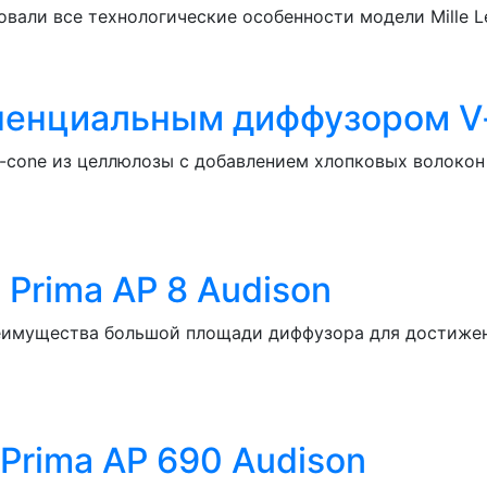
овали все технологические особенности модели Mille Le
ненциальным диффузором V-
-cone из целлюлозы с добавлением хлопковых волоко
Prima AP 8 Audison
реимущества большой площади диффузора для достижен
rima AP 690 Audison