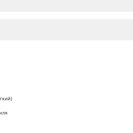
гкий)
иля