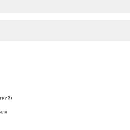
гкий)
иля