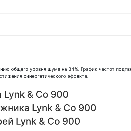
жению общего уровня шума на 84%. График частот под
остижения синергетического эффекта.
 Lynk & Co 900
жника Lynk & Co 900
ей Lynk & Co 900